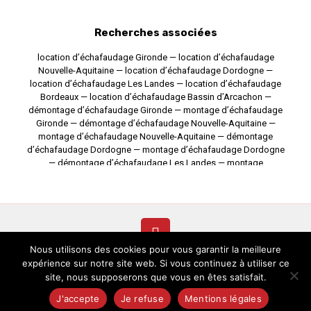
Recherches associées
location d’échafaudage Gironde
—
location d’échafaudage
Nouvelle-Aquitaine
—
location d’échafaudage Dordogne
—
location d’échafaudage Les Landes
—
location d’échafaudage
Bordeaux
—
location d’échafaudage Bassin d’Arcachon
—
démontage d’échafaudage Gironde
—
montage d’échafaudage
Gironde
—
démontage d’échafaudage Nouvelle-Aquitaine
—
montage d’échafaudage Nouvelle-Aquitaine
—
démontage
d’échafaudage Dordogne
—
montage d’échafaudage Dordogne
—
démontage d’échafaudage Les Landes
—
montage
d’échafaudage Les Landes
—
démontage d’échafaudage
Bordeaux
—
montage d’échafaudage Bordeaux
—
démontage
d’échafaudage Bassin d’Arcachon
—
montage d’échafaudage
Bassin d’Arcachon
Nous utilisons des cookies pour vous garantir la meilleure
expérience sur notre site web. Si vous continuez à utiliser ce
© Copyright
2026 SFBE SAS. Tous droits réservés - Site réalisé par
site, nous supposerons que vous en êtes satisfait.
:
Agence de communication Nancy
|
Mentions
légales
J'accepte
Je refuse
Mentions légales